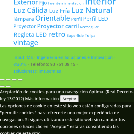
Interior
Exterior
Fijo
Fuente alimentacion
Luz Natural
Luz Cálida
Luz Fría
Orientable
lámpara
Perfil LED
Perfil
Proyector carril
Proyector
Rectangular
retro
Regleta LED
Tulipa
Superficie
vintage
Input IMS - Ingeniería en Soluciones e Innovación -
©2016
- Teléfono: 93 751 38 15 -
soluciones@ims.com.es
Aceptación de cookies para una navegación óptima. (Real Decreto-
ley 13/2012)
Más información
Aceptar
Las opciones de cookie en este sitio web están configuradas para
"permitir cookies" para ofrecerte una mejor experiéncia de
navegación. Si sigues utilizando este sitio web sin cambiar tus
opciones o haces clic en "Aceptar" estarás consintiendo las
cookies de este sitio.