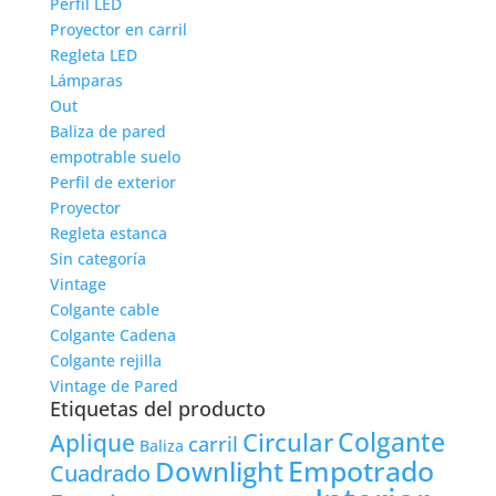
Perfil LED
Proyector en carril
Regleta LED
Lámparas
Out
Baliza de pared
empotrable suelo
Perfil de exterior
Proyector
Regleta estanca
Sin categoría
Vintage
Colgante cable
Colgante Cadena
Colgante rejilla
Vintage de Pared
Etiquetas del producto
Colgante
Circular
Aplique
carril
Baliza
Empotrado
Downlight
Cuadrado