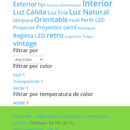
Interior
Exterior
Fijo
Fuente alimentacion
Luz Natural
Luz Cálida
Luz Fría
Orientable
lámpara
Perfil LED
Perfil
Proyector carril
Proyector
Rectangular
retro
Regleta LED
Tulipa
Superficie
vintage
Filtrar por
Filtrar por color
Azul
1
Transparente
1
Verde
1
Filtrar por temperatura de color
4000K
3
Input IMS - Ingeniería en Soluciones e Innovación -
©2016
- Teléfono: 93 751 38 15 -
soluciones@ims.com.es