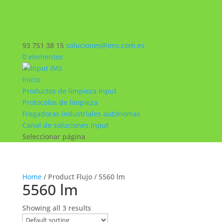
93 751 38 15
soluciones@ims.com.es
0 elementos
Inicio
Productos de limpieza Input
Protocolos de limpieza
Fregadoras industriales autónomas
Canal de soluciones Input
Seleccionar página
Home
/ Product Flujo / 5560 lm
5560 lm
Showing all 3 results