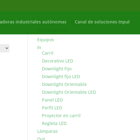
Categorías de los
adoras industriales autónomas
Canal de soluciones Input
productos
Equipos
In
Carril
Decorativo LED
Downlight Fijo
Downlight fijo LED
Downlight Orientable
Downlight Orientable LED
Panel LED
Perfil LED
Proyector en carril
Regleta LED
Lámparas
Out