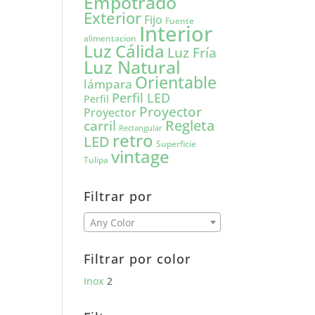
Empotrado
Exterior
Fijo
Fuente
Interior
alimentacion
Luz Cálida
Luz Fría
Luz Natural
Orientable
lámpara
Perfil LED
Perfil
Proyector
Proyector
carril
Regleta
Rectangular
retro
LED
Superficie
vintage
Tulipa
Filtrar por
Any Color
Filtrar por color
Inox
2