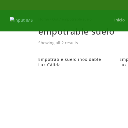
Home
/
Out
/ empotrable suelo
Inicio
empotrable suelo
Showing all 2 results
Empotrable suelo inoxidable
Emp
Luz Cálida
Luz 