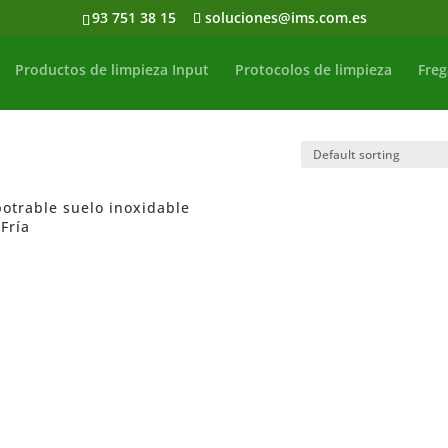
93 751 38 15
soluciones@ims.com.es
Productos de limpieza Input
Protocolos de limpieza
Freg
otrable suelo inoxidable
Fría