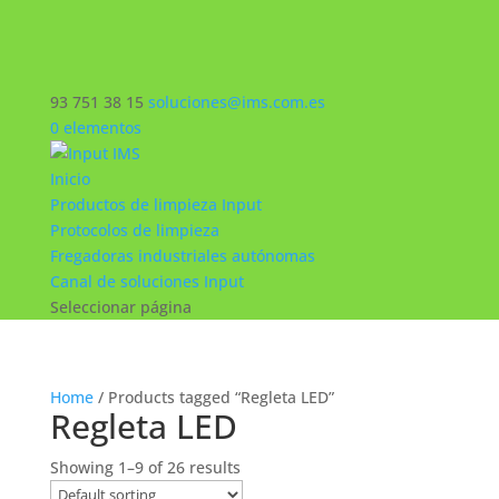
93 751 38 15
soluciones@ims.com.es
0 elementos
Inicio
Productos de limpieza Input
Protocolos de limpieza
Fregadoras industriales autónomas
Canal de soluciones Input
Seleccionar página
Home
/ Products tagged “Regleta LED”
Regleta LED
Showing 1–9 of 26 results