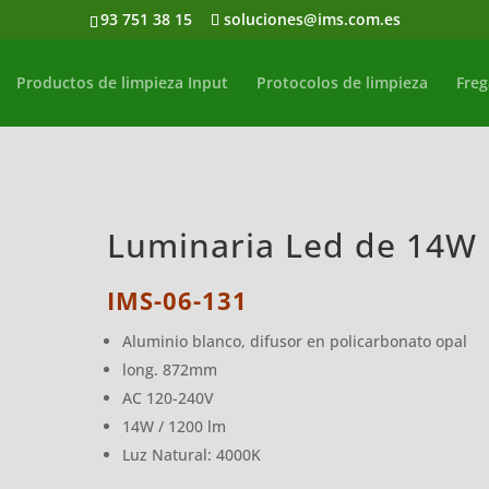
93 751 38 15
soluciones@ims.com.es
Productos de limpieza Input
Protocolos de limpieza
Freg
Luminaria Led de 14W
IMS-06-131
Aluminio blanco, difusor en policarbonato opal
long. 872mm
AC 120-240V
14W / 1200 lm
Luz Natural: 4000K