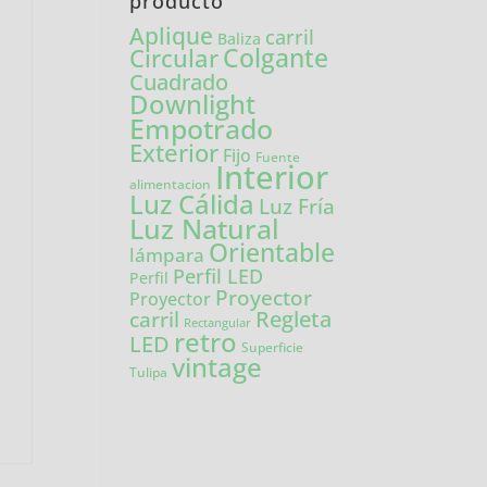
producto
Aplique
carril
Baliza
Colgante
Circular
Cuadrado
Downlight
Empotrado
Exterior
Fijo
Fuente
Interior
alimentacion
Luz Cálida
Luz Fría
Luz Natural
Orientable
lámpara
Perfil LED
Perfil
Proyector
Proyector
carril
Regleta
Rectangular
retro
LED
Superficie
vintage
Tulipa