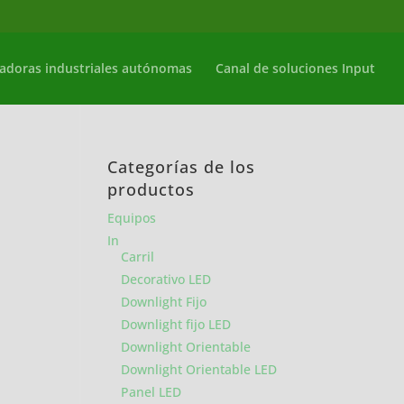
adoras industriales autónomas
Canal de soluciones Input
Categorías de los
productos
Equipos
In
Carril
Decorativo LED
Downlight Fijo
Downlight fijo LED
Downlight Orientable
Downlight Orientable LED
Panel LED