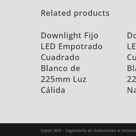
Related products
Downlight Fijo
Do
LED Empotrado
L
Cuadrado
C
Blanco de
Bl
225mm Luz
2
Cálida
Na
Input IMS - Ingeniería en Soluciones e Innov