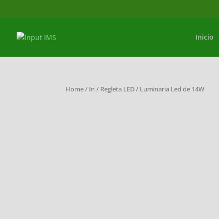
Inicio
Home
/
In
/
Regleta LED
/ Luminaria Led de 14W