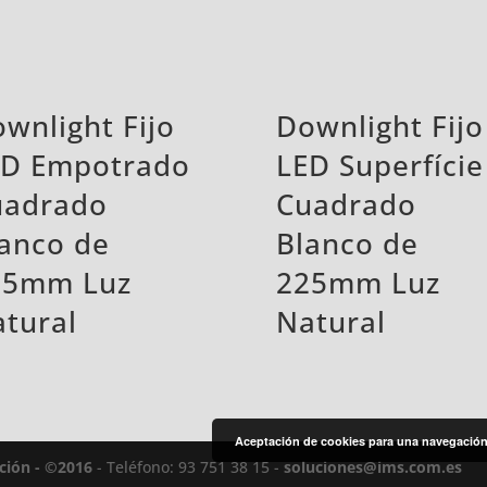
wnlight Fijo
Downlight Fijo
ED Empotrado
LED Superfície
uadrado
Cuadrado
anco de
Blanco de
25mm Luz
225mm Luz
tural
Natural
Aceptación de cookies para una navegación 
ación - ©2016
- Teléfono: 93 751 38 15 -
soluciones@ims.com.es