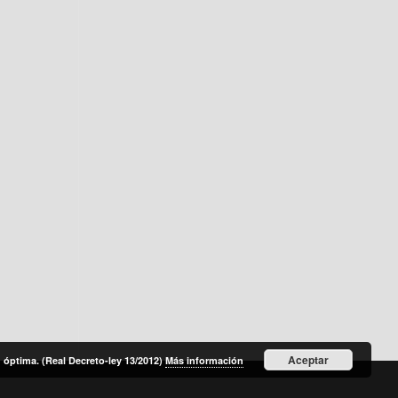
Aceptar
óptima. (Real Decreto-ley 13/2012)
Más información