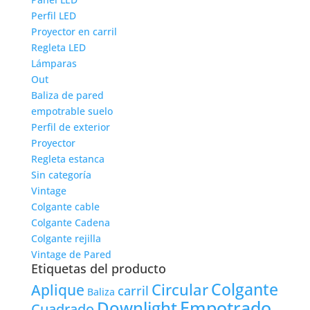
Perfil LED
Proyector en carril
Regleta LED
Lámparas
Out
Baliza de pared
empotrable suelo
Perfil de exterior
Proyector
Regleta estanca
Sin categoría
Vintage
Colgante cable
Colgante Cadena
Colgante rejilla
Vintage de Pared
Etiquetas del producto
Colgante
Circular
Aplique
carril
Baliza
Empotrado
Downlight
Cuadrado