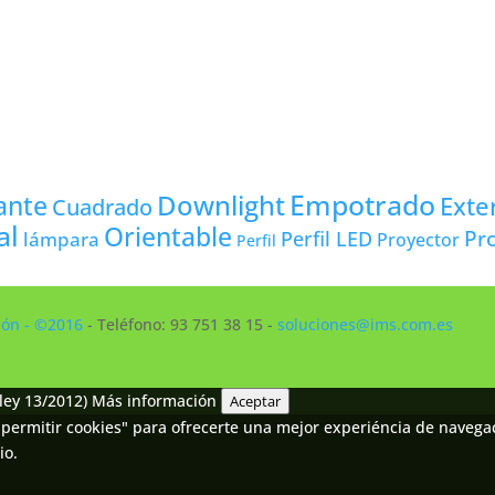
Empotrado
Downlight
ante
Exte
Cuadrado
al
Orientable
Pro
lámpara
Perfil LED
Proyector
Perfil
ción - ©2016
- Teléfono: 93 751 38 15 -
soluciones@ims.com.es
ley 13/2012)
Más información
Aceptar
permitir cookies" para ofrecerte una mejor experiéncia de navegaci
io.