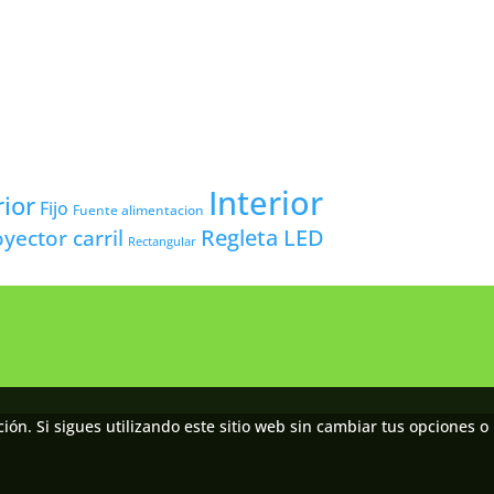
Interior
rior
Fijo
Fuente alimentacion
yector carril
Regleta LED
Rectangular
ón. Si sigues utilizando este sitio web sin cambiar tus opciones o