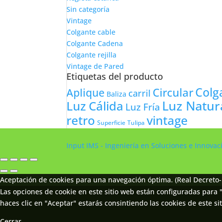
Sin categoría
Vintage
Colgante cable
Colgante Cadena
Colgante rejilla
Vintage de Pared
Etiquetas del producto
Colg
Circular
Aplique
carril
Baliza
Luz Natur
Luz Cálida
Luz Fría
retro
vintage
Tulipa
Superficie
Input IMS - Ingeniería en Soluciones e Innova
Aceptación de cookies para una navegación óptima. (Real Decreto-
Las opciones de cookie en este sitio web están configuradas para "
haces clic en "Aceptar" estarás consintiendo las cookies de este sit
Cerrar