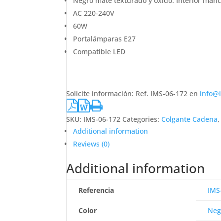
Negro mate texturado y óxido. Interior man
AC 220-240V
60W
Portalámparas E27
Compatible LED
Solicite información: Ref. IMS-06-172 en
info@
SKU:
IMS-06-172
Categories:
Colgante Cadena
Additional information
Reviews (0)
Additional information
Referencia
IMS
Color
Neg