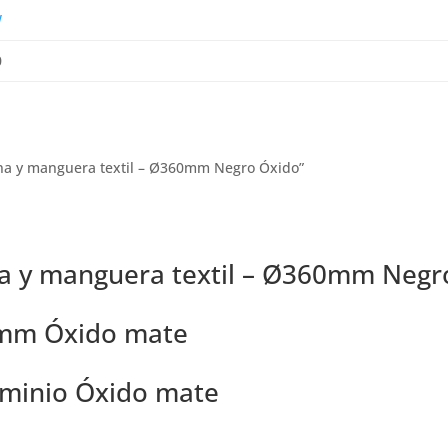
W
0
dena y manguera textil – Ø360mm Negro Óxido”
a y manguera textil – Ø360mm Negr
0mm Óxido mate
uminio Óxido mate