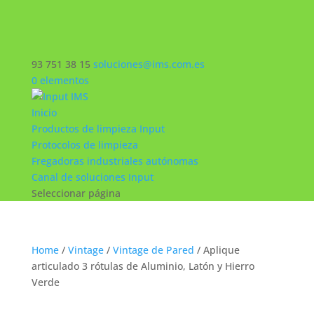
93 751 38 15
soluciones@ims.com.es
0 elementos
Inicio
Productos de limpieza Input
Protocolos de limpieza
Fregadoras industriales autónomas
Canal de soluciones Input
Seleccionar página
Home
/
Vintage
/
Vintage de Pared
/ Aplique
articulado 3 rótulas de Aluminio, Latón y Hierro
Verde