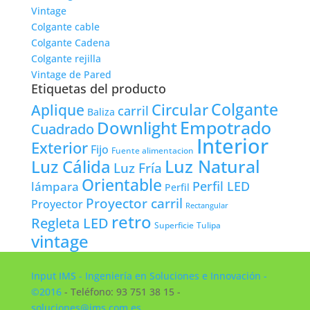
Vintage
Colgante cable
Colgante Cadena
Colgante rejilla
Vintage de Pared
Etiquetas del producto
Colgante
Circular
Aplique
carril
Baliza
Empotrado
Downlight
Cuadrado
Interior
Exterior
Fijo
Fuente alimentacion
Luz Natural
Luz Cálida
Luz Fría
Orientable
lámpara
Perfil LED
Perfil
Proyector carril
Proyector
Rectangular
retro
Regleta LED
Tulipa
Superficie
vintage
Input IMS - Ingeniería en Soluciones e Innovación -
©2016
- Teléfono: 93 751 38 15 -
soluciones@ims.com.es