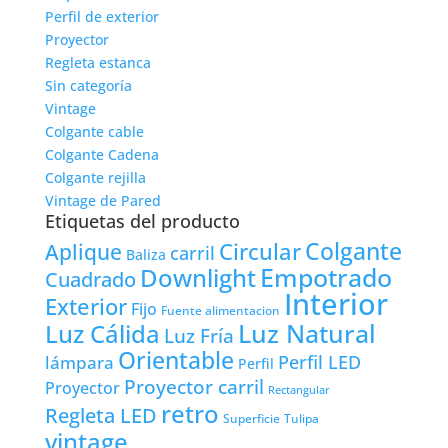
Perfil de exterior
Proyector
Regleta estanca
Sin categoría
Vintage
Colgante cable
Colgante Cadena
Colgante rejilla
Vintage de Pared
Etiquetas del producto
Colgante
Circular
Aplique
carril
Baliza
Empotrado
Downlight
Cuadrado
Interior
Exterior
Fijo
Fuente alimentacion
Luz Natural
Luz Cálida
Luz Fría
Orientable
lámpara
Perfil LED
Perfil
Proyector carril
Proyector
Rectangular
retro
Regleta LED
Tulipa
Superficie
vintage