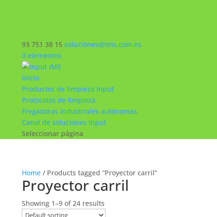
93 751 38 15
soluciones@ims.com.es
0 elementos
Inicio
Productos de limpieza Input
Protocolos de limpieza
Fregadoras industriales autónomas
Canal de soluciones Input
Seleccionar página
Home
/ Products tagged “Proyector carril”
Proyector carril
Showing 1–9 of 24 results