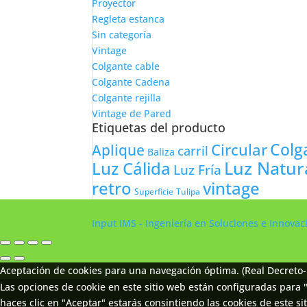
Proyector
Regleta estanca
Sin categoría
Vintage
Colgante cable
Colgante Cadena
Colgante rejilla
Vintage de Pared
Etiquetas del producto
Colg
Circular
Aplique
carril
Baliza
Luz Natur
Luz Cálida
Luz Fría
retro
vintage
Tulipa
Superficie
Input IMS - Ingeniería en Soluciones e Innova
Aceptación de cookies para una navegación óptima. (Real Decreto-
Las opciones de cookie en este sitio web están configuradas para "
haces clic en "Aceptar" estarás consintiendo las cookies de este sit