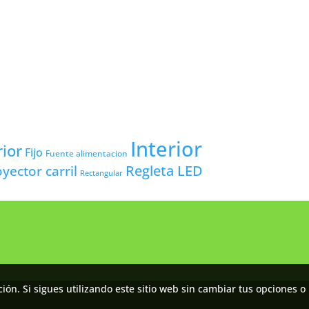
Interior
rior
Fijo
Fuente alimentacion
yector carril
Regleta LED
Rectangular
ón. Si sigues utilizando este sitio web sin cambiar tus opciones o