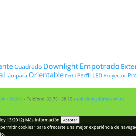
Empotrado
Downlight
ante
Exte
Cuadrado
al
Orientable
Pro
lámpara
Perfil LED
Proyector
Perfil
ción - ©2016
- Teléfono: 93 751 38 15 -
soluciones@ims.com.es
ley 13/2012)
Más información
Aceptar
permitir cookies" para ofrecerte una mejor experiéncia de navegaci
io.