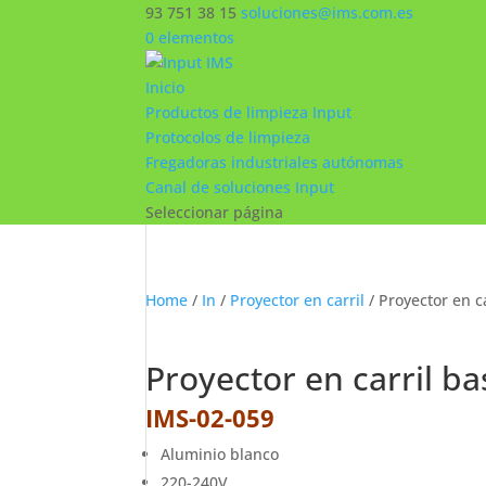
93 751 38 15
soluciones@ims.com.es
0 elementos
Inicio
Productos de limpieza Input
Protocolos de limpieza
Fregadoras industriales autónomas
Canal de soluciones Input
Seleccionar página
Home
/
In
/
Proyector en carril
/ Proyector en c
Proyector en carril b
IMS-02-059
Aluminio blanco
220-240V