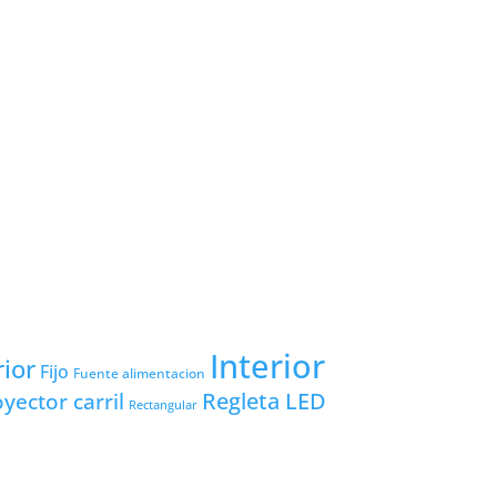
Interior
rior
Fijo
Fuente alimentacion
yector carril
Regleta LED
Rectangular