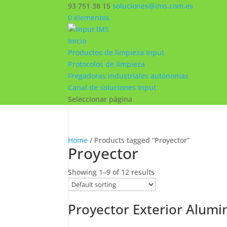
93 751 38 15
soluciones@ims.com.es
0 elementos
Inicio
Productos de limpieza Input
Protocolos de limpieza
Fregadoras industriales autónomas
Canal de soluciones Input
Seleccionar página
Home
/ Products tagged “Proyector”
Proyector
Showing 1–9 of 12 results
Proyector Exterior Alumi