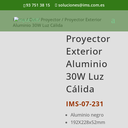
93 751 38 15
soluciones@ims.com.es
Home
/
Out
/
Proyector
/ Proyector Exterior
Aluminio 30W Luz Cálida
Proyector
Exterior
Aluminio
30W Luz
Cálida
IMS-07-231
Aluminio negro
192X228x52mm