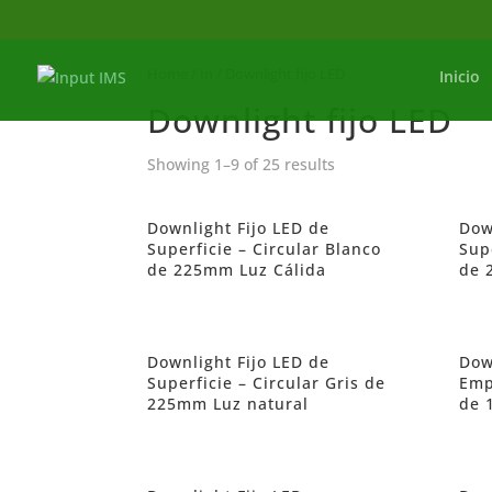
Home
/
In
/ Downlight fijo LED
Inicio
Downlight fijo LED
Showing 1–9 of 25 results
Downlight Fijo LED de
Dow
Superficie – Circular Blanco
Sup
de 225mm Luz Cálida
de 
Downlight Fijo LED de
Dow
Superficie – Circular Gris de
Emp
225mm Luz natural
de 