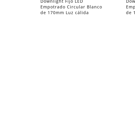
Downlight Fijo LED
Dow
Empotrado Circular Blanco
Emp
de 170mm Luz cálida
de 