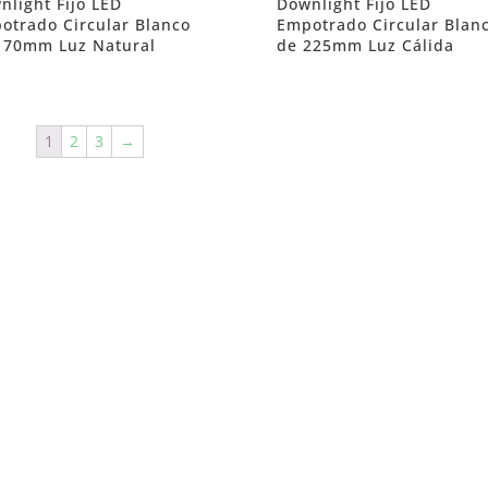
nlight Fijo LED
Downlight Fijo LED
otrado Circular Blanco
Empotrado Circular Blan
170mm Luz Natural
de 225mm Luz Cálida
1
2
3
→