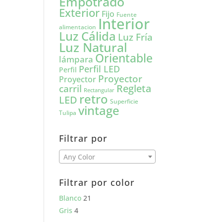
Empotrado
Exterior
Fijo
Fuente
Interior
alimentacion
Luz Cálida
Luz Fría
Luz Natural
Orientable
lámpara
Perfil LED
Perfil
Proyector
Proyector
carril
Regleta
Rectangular
retro
LED
Superficie
vintage
Tulipa
Filtrar por
Any Color
Filtrar por color
Blanco
21
Gris
4