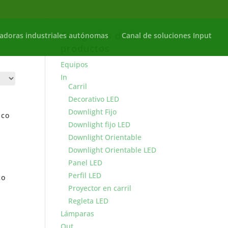
Categorías de los
adoras industriales autónomas
Canal de soluciones Input
productos
Equipos
In
Carril
Decorativo LED
Downlight Fijo
nco
Downlight fijo LED
Downlight Orientable
Downlight Orientable LED
Panel LED
Perfil LED
co
Proyector en carril
Regleta LED
Lámparas
Out