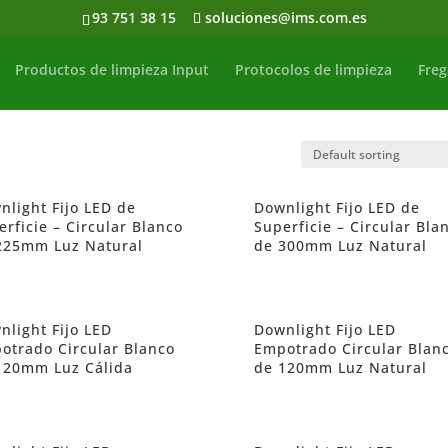
93 751 38 15
soluciones@ims.com.es
Productos de limpieza Input
Protocolos de limpieza
Freg
nlight Fijo LED de
Downlight Fijo LED de
erficie – Circular Blanco
Superficie – Circular Bla
225mm Luz Natural
de 300mm Luz Natural
nlight Fijo LED
Downlight Fijo LED
otrado Circular Blanco
Empotrado Circular Blan
120mm Luz Cálida
de 120mm Luz Natural