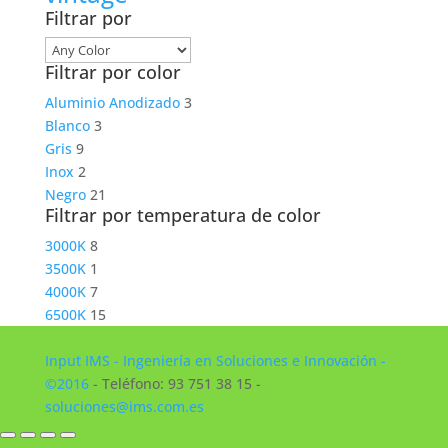
Filtrar por
Filtrar por color
Aluminio Anodizado
3
Blanco
3
Gris
9
Inox
2
Negro
21
Filtrar por temperatura de color
3000K
8
3500K
1
4000K
7
6500K
15
Input IMS - Ingeniería en Soluciones e Innovación -
©2016
- Teléfono: 93 751 38 15 -
soluciones@ims.com.es