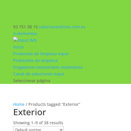
93 751 38 15
soluciones@ims.com.es
0 elementos
Inicio
Productos de limpieza Input
Protocolos de limpieza
Fregadoras industriales autónomas
Canal de soluciones Input
Seleccionar página
Home
/ Products tagged “Exterior”
Exterior
Showing 1–9 of 38 results