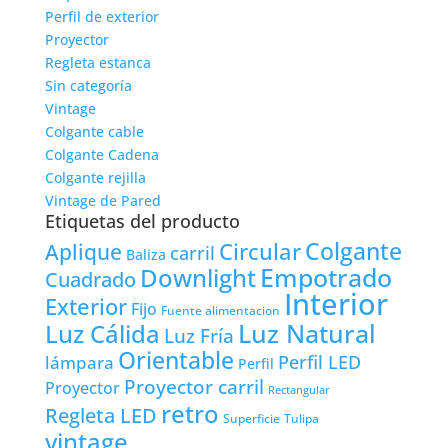
Perfil de exterior
Proyector
Regleta estanca
Sin categoría
Vintage
Colgante cable
Colgante Cadena
Colgante rejilla
Vintage de Pared
Etiquetas del producto
Colgante
Circular
Aplique
carril
Baliza
Empotrado
Downlight
Cuadrado
Interior
Exterior
Fijo
Fuente alimentacion
Luz Natural
Luz Cálida
Luz Fría
Orientable
lámpara
Perfil LED
Perfil
Proyector carril
Proyector
Rectangular
retro
Regleta LED
Tulipa
Superficie
vintage