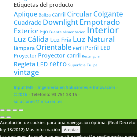
Etiquetas del producto
Colgante
Circular
Aplique
carril
Baliza
Empotrado
Downlight
Cuadrado
Interior
Exterior
Fijo
Fuente alimentacion
Luz Natural
Luz Cálida
Luz Fría
Orientable
lámpara
Perfil LED
Perfil
Proyector carril
Proyector
Rectangular
retro
Regleta LED
Tulipa
Superficie
vintage
Input IMS - Ingeniería en Soluciones e Innovación -
©2016
- Teléfono: 93 751 38 15 -
soluciones@ims.com.es
Aceptación de cookies para una navegación óptima. (Real Decreto-
ley 13/2012)
Más información
Aceptar
Las opciones de cookie en este sitio web están configuradas para