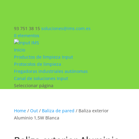
93 751 38 15
soluciones@ims.com.es
0 elementos
Inicio
Productos de limpieza Input
Protocolos de limpieza
Fregadoras industriales autónomas
Canal de soluciones Input
Seleccionar página
Home
/
Out
/
Baliza de pared
/ Baliza exterior
Aluminio 1,5W Blanca