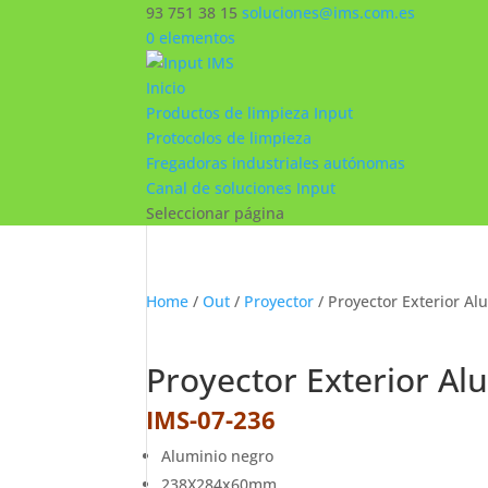
93 751 38 15
soluciones@ims.com.es
0 elementos
Inicio
Productos de limpieza Input
Protocolos de limpieza
Fregadoras industriales autónomas
Canal de soluciones Input
Seleccionar página
Home
/
Out
/
Proyector
/ Proyector Exterior Al
Proyector Exterior Al
IMS-07-236
Aluminio negro
238X284x60mm