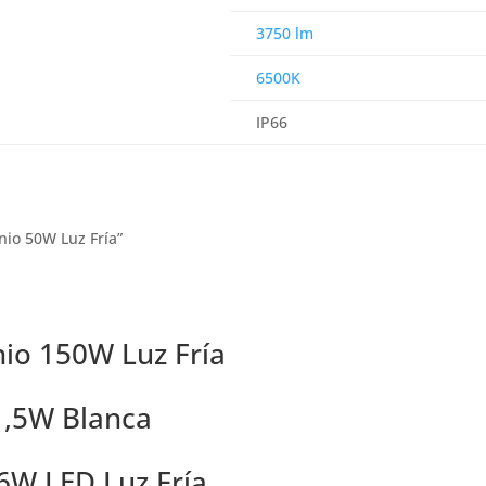
3750 lm
6500K
IP66
inio 50W Luz Fría”
nio 150W Luz Fría
 1,5W Blanca
16W LED Luz Fría