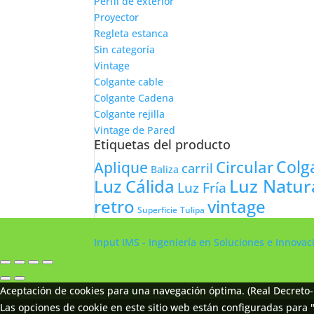
Perfil de exterior
Proyector
Regleta estanca
Sin categoría
Vintage
Colgante cable
Colgante Cadena
Colgante rejilla
Vintage de Pared
Etiquetas del producto
Colg
Circular
Aplique
carril
Baliza
Luz Natur
Luz Cálida
Luz Fría
retro
vintage
Tulipa
Superficie
Input IMS - Ingeniería en Soluciones e Innova
Aceptación de cookies para una navegación óptima. (Real Decreto-
Las opciones de cookie en este sitio web están configuradas para "