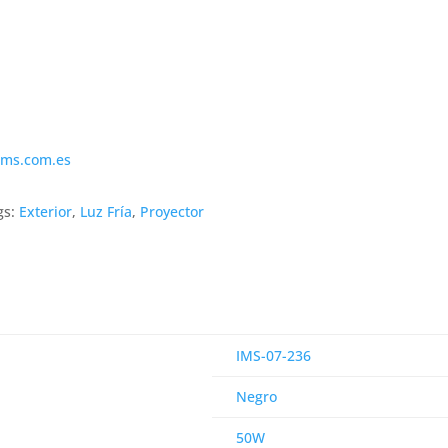
ims.com.es
gs:
Exterior
,
Luz Fría
,
Proyector
IMS-07-236
Negro
50W