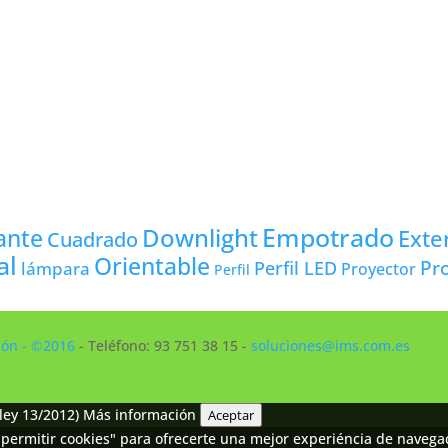
Empotrado
Downlight
ante
Exte
Cuadrado
al
Orientable
Pro
lámpara
Perfil LED
Proyector
Perfil
ción - ©2016
- Teléfono: 93 751 38 15 -
soluciones@ims.com.es
ley 13/2012)
Más información
Aceptar
permitir cookies" para ofrecerte una mejor experiéncia de navegaci