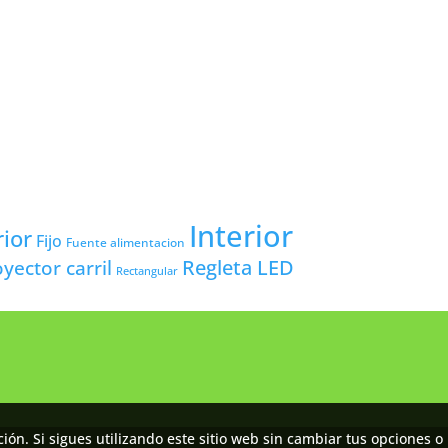
Interior
rior
Fijo
Fuente alimentacion
yector carril
Regleta LED
Rectangular
ón. Si sigues utilizando este sitio web sin cambiar tus opciones o