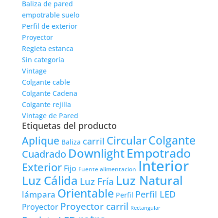
Baliza de pared
empotrable suelo
Perfil de exterior
Proyector
Regleta estanca
Sin categoría
Vintage
Colgante cable
Colgante Cadena
Colgante rejilla
Vintage de Pared
Etiquetas del producto
Colgante
Circular
Aplique
carril
Baliza
Empotrado
Downlight
Cuadrado
Interior
Exterior
Fijo
Fuente alimentacion
Luz Natural
Luz Cálida
Luz Fría
Orientable
lámpara
Perfil LED
Perfil
Proyector carril
Proyector
Rectangular