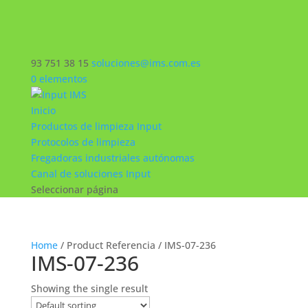
93 751 38 15
soluciones@ims.com.es
0 elementos
Inicio
Productos de limpieza Input
Protocolos de limpieza
Fregadoras industriales autónomas
Canal de soluciones Input
Seleccionar página
Home
/ Product Referencia / IMS-07-236
IMS-07-236
Showing the single result