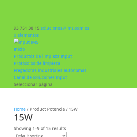
93 751 38 15
soluciones@ims.com.es
0 elementos
Inicio
Productos de limpieza Input
Protocolos de limpieza
Fregadoras industriales autónomas
Canal de soluciones Input
Seleccionar página
Home
/ Product Potencia / 15W
15W
Showing 1–9 of 15 results