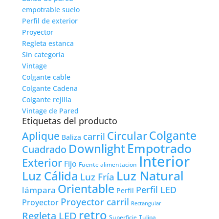
empotrable suelo
Perfil de exterior
Proyector
Regleta estanca
Sin categoría
Vintage
Colgante cable
Colgante Cadena
Colgante rejilla
Vintage de Pared
Etiquetas del producto
Colgante
Circular
Aplique
carril
Baliza
Empotrado
Downlight
Cuadrado
Interior
Exterior
Fijo
Fuente alimentacion
Luz Natural
Luz Cálida
Luz Fría
Orientable
lámpara
Perfil LED
Perfil
Proyector carril
Proyector
Rectangular
retro
Regleta LED
Tulipa
Superficie