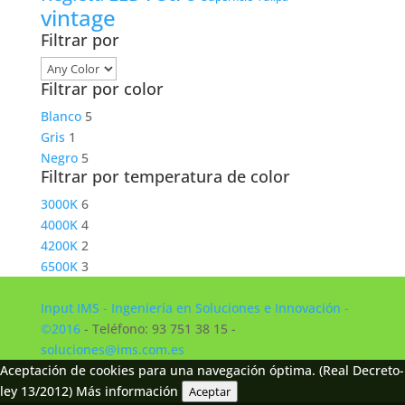
vintage
Filtrar por
Filtrar por color
Blanco
5
Gris
1
Negro
5
Filtrar por temperatura de color
3000K
6
4000K
4
4200K
2
6500K
3
Input IMS - Ingeniería en Soluciones e Innovación -
©2016
- Teléfono: 93 751 38 15 -
soluciones@ims.com.es
Aceptación de cookies para una navegación óptima. (Real Decreto-
ley 13/2012)
Más información
Aceptar