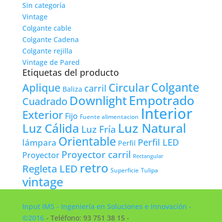
Sin categoría
Vintage
Colgante cable
Colgante Cadena
Colgante rejilla
Vintage de Pared
Etiquetas del producto
Colgante
Circular
Aplique
carril
Baliza
Empotrado
Downlight
Cuadrado
Interior
Exterior
Fijo
Fuente alimentacion
Luz Natural
Luz Cálida
Luz Fría
Orientable
lámpara
Perfil LED
Perfil
Proyector carril
Proyector
Rectangular
retro
Regleta LED
Tulipa
Superficie
vintage
Input IMS - Ingeniería en Soluciones e Innovación -
©2016
- Teléfono: 93 751 38 15 -