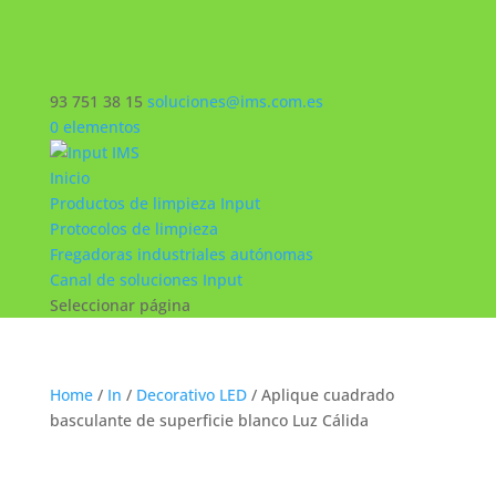
93 751 38 15
soluciones@ims.com.es
0 elementos
Inicio
Productos de limpieza Input
Protocolos de limpieza
Fregadoras industriales autónomas
Canal de soluciones Input
Seleccionar página
Home
/
In
/
Decorativo LED
/ Aplique cuadrado
basculante de superficie blanco Luz Cálida