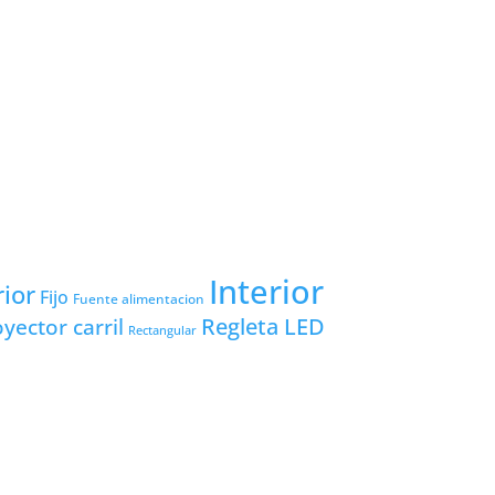
Interior
rior
Fijo
Fuente alimentacion
yector carril
Regleta LED
Rectangular