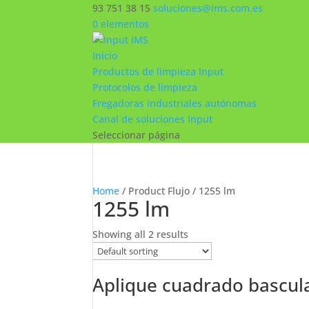
93 751 38 15
soluciones@ims.com.es
0 elementos
Inicio
Productos de limpieza Input
Protocolos de limpieza
Fregadoras industriales autónomas
Canal de soluciones Input
Seleccionar página
Home
/ Product Flujo / 1255 lm
1255 lm
Showing all 2 results
Aplique cuadrado bascula