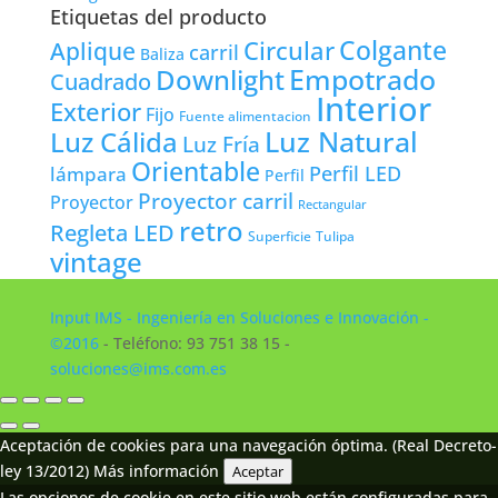
Etiquetas del producto
Colgante
Circular
Aplique
carril
Baliza
Empotrado
Downlight
Cuadrado
Interior
Exterior
Fijo
Fuente alimentacion
Luz Natural
Luz Cálida
Luz Fría
Orientable
lámpara
Perfil LED
Perfil
Proyector carril
Proyector
Rectangular
retro
Regleta LED
Tulipa
Superficie
vintage
Input IMS - Ingeniería en Soluciones e Innovación -
©2016
- Teléfono: 93 751 38 15 -
soluciones@ims.com.es
Aceptación de cookies para una navegación óptima. (Real Decreto-
ley 13/2012)
Más información
Aceptar
Las opciones de cookie en este sitio web están configuradas para