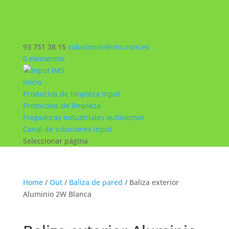
93 751 38 15
soluciones@ims.com.es
0 elementos
Inicio
Productos de limpieza Input
Protocolos de limpieza
Fregadoras industriales autónomas
Canal de soluciones Input
Seleccionar página
Home
/
Out
/
Baliza de pared
/ Baliza exterior
Aluminio 2W Blanca