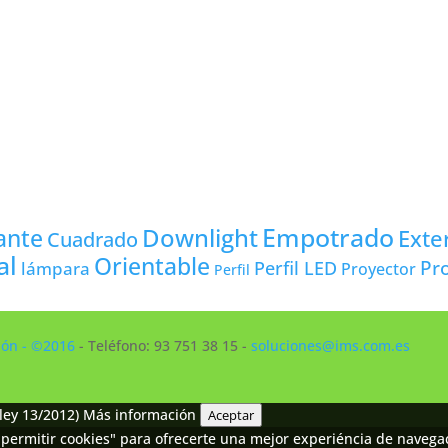
Empotrado
Downlight
ante
Exte
Cuadrado
al
Orientable
Pro
lámpara
Perfil LED
Proyector
Perfil
ción - ©2016
- Teléfono: 93 751 38 15 -
soluciones@ims.com.es
ley 13/2012)
Más información
Aceptar
permitir cookies" para ofrecerte una mejor experiéncia de navegaci