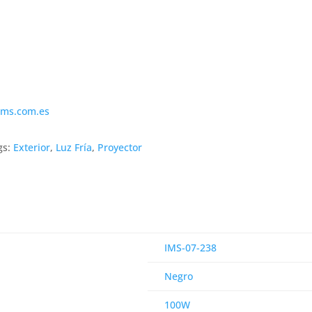
ims.com.es
gs:
Exterior
,
Luz Fría
,
Proyector
IMS-07-238
Negro
100W