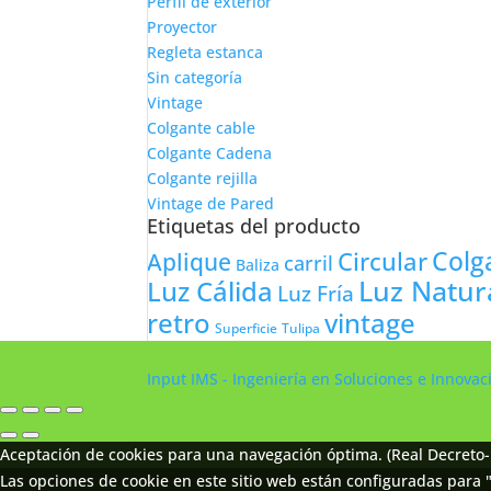
Perfil de exterior
Proyector
Regleta estanca
Sin categoría
Vintage
Colgante cable
Colgante Cadena
Colgante rejilla
Vintage de Pared
Etiquetas del producto
Colg
Circular
Aplique
carril
Baliza
Luz Natur
Luz Cálida
Luz Fría
retro
vintage
Tulipa
Superficie
Input IMS - Ingeniería en Soluciones e Innova
Aceptación de cookies para una navegación óptima. (Real Decreto-
Las opciones de cookie en este sitio web están configuradas para "