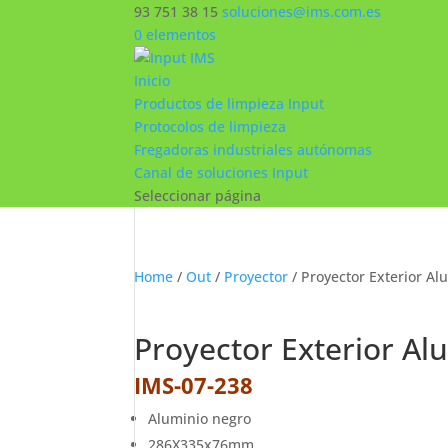
93 751 38 15
soluciones@ims.com.es
0 elementos
Inicio
Productos de limpieza Input
Protocolos de limpieza
Fregadoras industriales autónomas
Canal de soluciones Input
Seleccionar página
Home
/
Out
/
Proyector
/ Proyector Exterior Al
Proyector Exterior Al
IMS-07-238
Aluminio negro
286X335x76mm