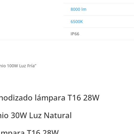
8000 lm
6500K
IP66
inio 100W Luz Fría”
 anodizado lámpara T16 28W
nio 30W Luz Natural
 lámpara T16 28W