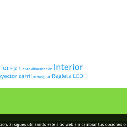
Interior
rior
Fijo
Fuente alimentacion
yector carril
Regleta LED
Rectangular
ón. Si sigues utilizando este sitio web sin cambiar tus opciones o