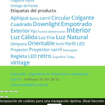
Colgante rejilla
Vintage de Pared
Etiquetas del producto
Colgante
Circular
Aplique
carril
Baliza
Empotrado
Downlight
Cuadrado
Interior
Exterior
Fijo
Fuente alimentacion
Luz Natural
Luz Cálida
Luz Fría
Orientable
lámpara
Perfil LED
Perfil
Proyector carril
Proyector
Rectangular
retro
Regleta LED
Tulipa
Superficie
vintage
Input IMS - Ingeniería en Soluciones e Innovación -
©2016
- Teléfono: 93 751 38 15 -
soluciones@ims.com.es
Aceptación de cookies para una navegación óptima. (Real Decreto-