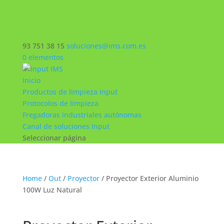
93 751 38 15
soluciones@ims.com.es
0 elementos
Inicio
Productos de limpieza Input
Protocolos de limpieza
Fregadoras industriales autónomas
Canal de soluciones Input
Seleccionar página
Home
/
Out
/
Proyector
/ Proyector Exterior Aluminio
100W Luz Natural