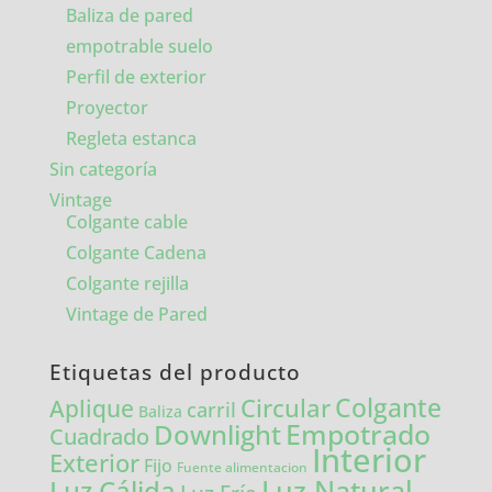
Baliza de pared
empotrable suelo
Perfil de exterior
Proyector
Regleta estanca
Sin categoría
Vintage
Colgante cable
Colgante Cadena
Colgante rejilla
Vintage de Pared
Etiquetas del producto
Colgante
Circular
Aplique
carril
Baliza
Empotrado
Downlight
Cuadrado
Interior
Exterior
Fijo
Fuente alimentacion
Luz Natural
Luz Cálida