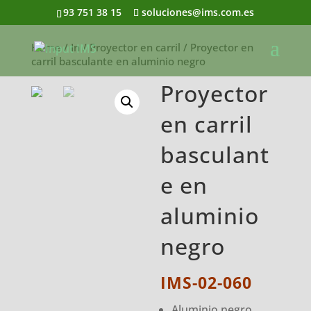
93 751 38 15
soluciones@ims.com.es
Home
/
In
/
Proyector en carril
/ Proyector en
carril basculante en aluminio negro
Proyector
en carril
basculant
e en
aluminio
negro
IMS-02-060
Aluminio negro