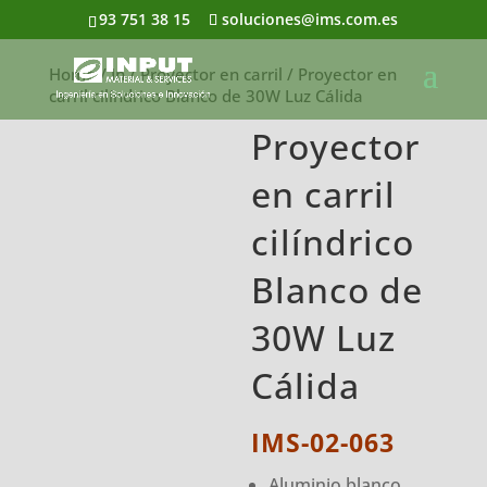
93 751 38 15
soluciones@ims.com.es
Home
/
In
/
Proyector en carril
/ Proyector en
carril cilíndrico Blanco de 30W Luz Cálida
Proyector
en carril
cilíndrico
Blanco de
30W Luz
Cálida
IMS-02-063
Aluminio blanco