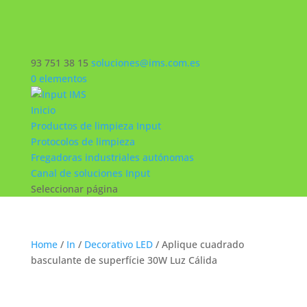
93 751 38 15
soluciones@ims.com.es
0 elementos
Inicio
Productos de limpieza Input
Protocolos de limpieza
Fregadoras industriales autónomas
Canal de soluciones Input
Seleccionar página
Home
/
In
/
Decorativo LED
/ Aplique cuadrado
basculante de superfície 30W Luz Cálida