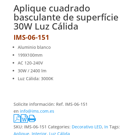
Aplique cuadrado
basculante de superfície
30W Luz Cálida
IMS-06-151
Aluminio blanco
199X100mm
AC 120-240V
30W / 2400 lm
Luz Cálida: 3000K
Solicite información: Ref. IMS-06-151
en
info@ims.com.es
SKU:
IMS-06-151
Categories:
Decorativo LED
,
In
Tags:
Aplique
,
Interior
,
Luz Cálida