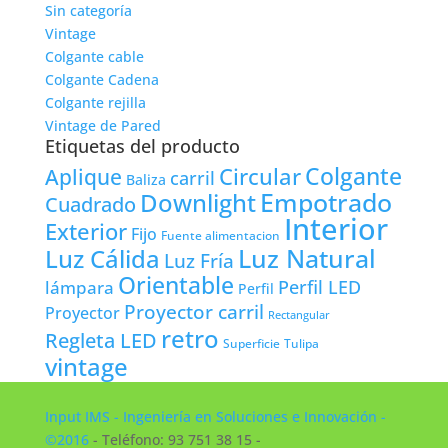
Sin categoría
Vintage
Colgante cable
Colgante Cadena
Colgante rejilla
Vintage de Pared
Etiquetas del producto
Colgante
Circular
Aplique
carril
Baliza
Empotrado
Downlight
Cuadrado
Interior
Exterior
Fijo
Fuente alimentacion
Luz Natural
Luz Cálida
Luz Fría
Orientable
lámpara
Perfil LED
Perfil
Proyector carril
Proyector
Rectangular
retro
Regleta LED
Tulipa
Superficie
vintage
Input IMS - Ingeniería en Soluciones e Innovación -
©2016
- Teléfono: 93 751 38 15 -