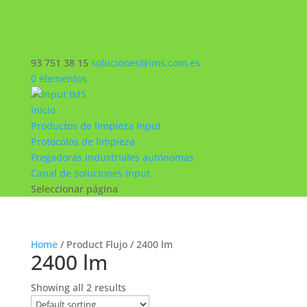
93 751 38 15
soluciones@ims.com.es
0 elementos
Inicio
Productos de limpieza Input
Protocolos de limpieza
Fregadoras industriales autónomas
Canal de soluciones Input
Seleccionar página
Home
/ Product Flujo / 2400 lm
2400 lm
Showing all 2 results