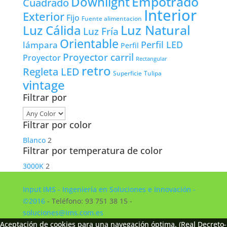
Empotrado
Downlight
Cuadrado
Interior
Exterior
Fijo
Fuente alimentacion
Luz Natural
Luz Cálida
Luz Fría
Orientable
lámpara
Perfil LED
Perfil
Proyector carril
Proyector
Rectangular
retro
Regleta LED
Tulipa
Superficie
vintage
Filtrar por
Filtrar por color
Blanco
2
Filtrar por temperatura de color
3000K
2
Input IMS - Ingeniería en Soluciones e Innovación -
©2016
- Teléfono: 93 751 38 15 -
soluciones@ims.com.es
Aceptación de cookies para una navegación óptima. (Real Decreto-