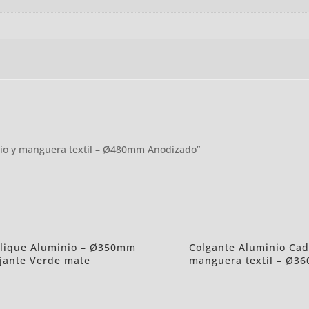
inio y manguera textil – Ø480mm Anodizado”
lique Aluminio – Ø350mm
Colgante Aluminio Cad
jante Verde mate
manguera textil – Ø3