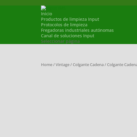
Inicio
Productos de limpieza Input
Protocolos de limpieza
Fregadoras industriales autónomas
Canal de soluciones Input
Seleccionar página
Home
/
Vintage
/
Colgante Cadena
/ Colgante Caden