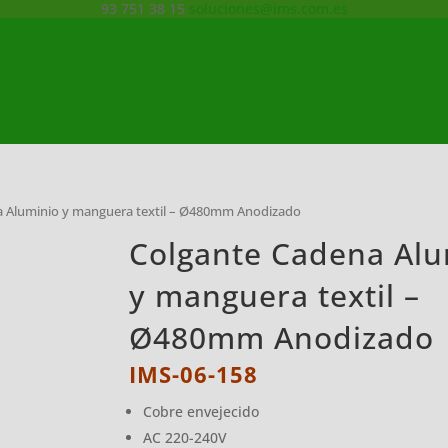
93 751 38 15
soluciones@ims.com.es
a Aluminio y manguera textil – Ø480mm Anodizado
Colgante Cadena Alu
y manguera textil –
Ø480mm Anodizado
IMS-06-158
Cobre envejecido
AC 220-240V