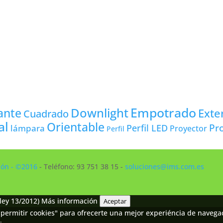
Empotrado
Downlight
ante
Exte
Cuadrado
al
Orientable
Pro
lámpara
Perfil LED
Proyector
Perfil
ción - ©2016
- Teléfono: 93 751 38 15 -
soluciones@ims.com.es
ley 13/2012)
Más información
Aceptar
permitir cookies" para ofrecerte una mejor experiéncia de navegaci