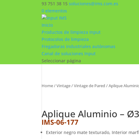
93 751 38 15
soluciones@ims.com.es
0 elementos
Inicio
Productos de limpieza Input
Protocolos de limpieza
Fregadoras industriales autónomas
Canal de soluciones Input
Seleccionar página
Home
/
Vintage
/
Vintage de Pared
/ Aplique Alumin
Aplique Aluminio – 
IMS-06-177
Exterior negro mate texturado, Interior marf