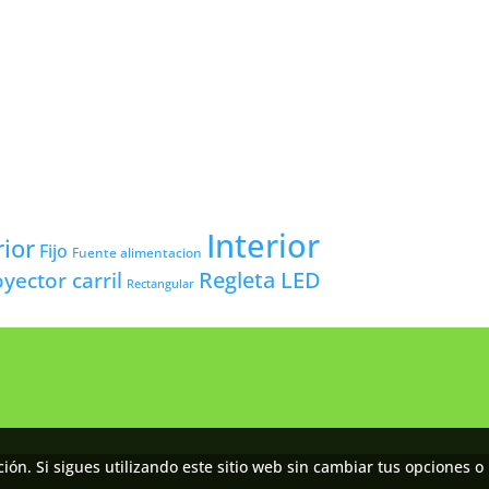
Interior
rior
Fijo
Fuente alimentacion
yector carril
Regleta LED
Rectangular
ón. Si sigues utilizando este sitio web sin cambiar tus opciones o