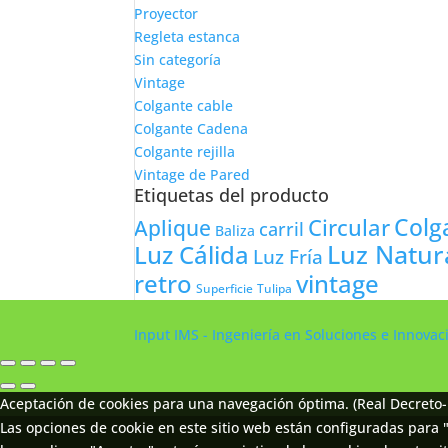
Proyector
Regleta estanca
Sin categoría
Vintage
Colgante cable
Colgante Cadena
Colgante rejilla
Vintage de Pared
Etiquetas del producto
Colg
Circular
Aplique
carril
Baliza
Luz Natur
Luz Cálida
Luz Fría
retro
vintage
Tulipa
Superficie
Input IMS - Ingeniería en Soluciones e Innova
Aceptación de cookies para una navegación óptima. (Real Decreto-
Las opciones de cookie en este sitio web están configuradas para "