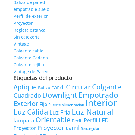
Baliza de pared
empotrable suelo
Perfil de exterior
Proyector
Regleta estanca
Sin categoría
Vintage
Colgante cable
Colgante Cadena
Colgante rejilla
Vintage de Pared
Etiquetas del producto
Colgante
Circular
Aplique
carril
Baliza
Empotrado
Downlight
Cuadrado
Interior
Exterior
Fijo
Fuente alimentacion
Luz Natural
Luz Cálida
Luz Fría
Orientable
lámpara
Perfil LED
Perfil
Proyector carril
Proyector
Rectangular