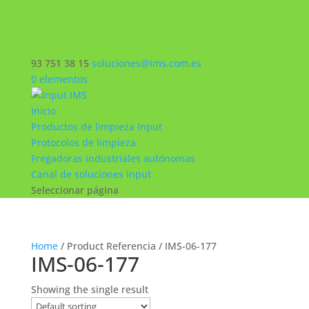
93 751 38 15
soluciones@ims.com.es
0 elementos
Inicio
Productos de limpieza Input
Protocolos de limpieza
Fregadoras industriales autónomas
Canal de soluciones Input
Seleccionar página
Home
/ Product Referencia / IMS-06-177
IMS-06-177
Showing the single result