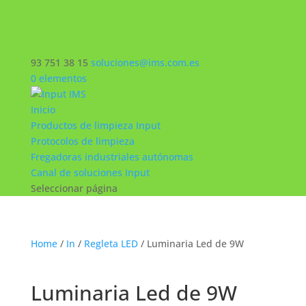
93 751 38 15
soluciones@ims.com.es
0 elementos
Inicio
Productos de limpieza Input
Protocolos de limpieza
Fregadoras industriales autónomas
Canal de soluciones Input
Seleccionar página
Home
/
In
/
Regleta LED
/ Luminaria Led de 9W
Luminaria Led de 9W