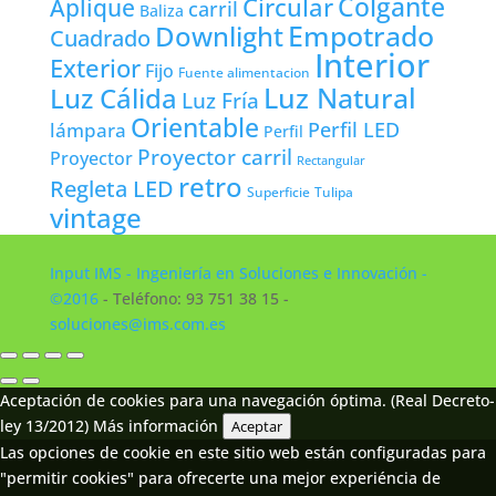
Colgante
Circular
Aplique
carril
Baliza
Empotrado
Downlight
Cuadrado
Interior
Exterior
Fijo
Fuente alimentacion
Luz Natural
Luz Cálida
Luz Fría
Orientable
lámpara
Perfil LED
Perfil
Proyector carril
Proyector
Rectangular
retro
Regleta LED
Tulipa
Superficie
vintage
Input IMS - Ingeniería en Soluciones e Innovación -
©2016
- Teléfono: 93 751 38 15 -
soluciones@ims.com.es
Aceptación de cookies para una navegación óptima. (Real Decreto-
ley 13/2012)
Más información
Aceptar
Las opciones de cookie en este sitio web están configuradas para
"permitir cookies" para ofrecerte una mejor experiéncia de