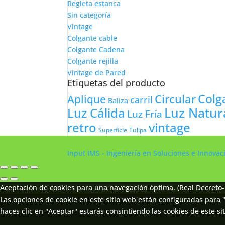
Regleta estanca
Sin categoría
Vintage
Colgante cable
Colgante Cadena
Colgante rejilla
Vintage de Pared
Etiquetas del producto
Colg
Circular
Aplique
carril
Baliza
Luz Natur
Luz Cálida
Luz Fría
retro
vintage
Tulipa
Superficie
Input IMS - Ingeniería en Soluciones e Innova
Aceptación de cookies para una navegación óptima. (Real Decreto-
Las opciones de cookie en este sitio web están configuradas para "
haces clic en "Aceptar" estarás consintiendo las cookies de este sit