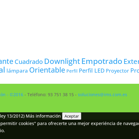
Empotrado
Downlight
ante
Exte
Cuadrado
al
Orientable
Pro
lámpara
Perfil LED
Proyector
Perfil
ción - ©2016
- Teléfono: 93 751 38 15 -
soluciones@ims.com.es
ley 13/2012)
Más información
Aceptar
permitir cookies" para ofrecerte una mejor experiéncia de navegaci
io.