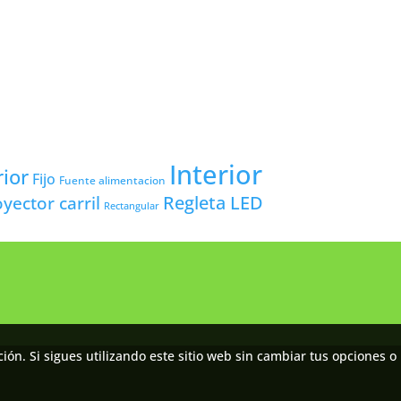
Interior
rior
Fijo
Fuente alimentacion
yector carril
Regleta LED
Rectangular
ón. Si sigues utilizando este sitio web sin cambiar tus opciones o