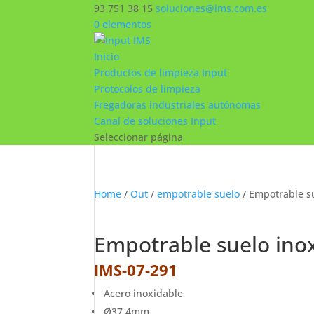
93 751 38 15
soluciones@ims.com.es
0 elementos
Inicio
Productos de limpieza Input
Protocolos de limpieza
Fregadoras industriales autónomas
Canal de soluciones Input
Seleccionar página
Home
/
Out
/
empotrable suelo
/ Empotrable su
Empotrable suelo inox
IMS-07-291
Acero inoxidable
Ø37,4mm