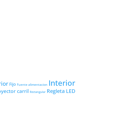
Interior
rior
Fijo
Fuente alimentacion
yector carril
Regleta LED
Rectangular