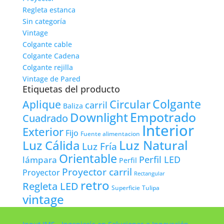
Regleta estanca
Sin categoría
Vintage
Colgante cable
Colgante Cadena
Colgante rejilla
Vintage de Pared
Etiquetas del producto
Colgante
Circular
Aplique
carril
Baliza
Empotrado
Downlight
Cuadrado
Interior
Exterior
Fijo
Fuente alimentacion
Luz Natural
Luz Cálida
Luz Fría
Orientable
lámpara
Perfil LED
Perfil
Proyector carril
Proyector
Rectangular
retro
Regleta LED
Tulipa
Superficie
vintage