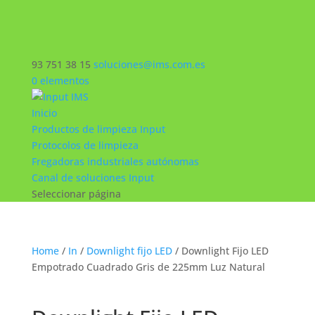
93 751 38 15
soluciones@ims.com.es
0 elementos
Inicio
Productos de limpieza Input
Protocolos de limpieza
Fregadoras industriales autónomas
Canal de soluciones Input
Seleccionar página
Home
/
In
/
Downlight fijo LED
/ Downlight Fijo LED
Empotrado Cuadrado Gris de 225mm Luz Natural