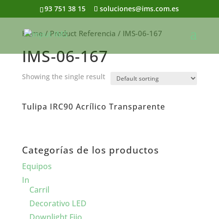
93 751 38 15
soluciones@ims.com.es
Home
/ Product Referencia / IMS-06-167
IMS-06-167
Showing the single result
Tulipa IRC90 Acrílico Transparente
Categorías de los productos
Equipos
In
Carril
Decorativo LED
Downlight Fijo