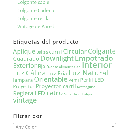
Colgante cable
Colgante Cadena
Colgante rejilla
Vintage de Pared
Etiquetas del producto
Colgante
Circular
Aplique
carril
Baliza
Empotrado
Downlight
Cuadrado
Interior
Exterior
Fijo
Fuente alimentacion
Luz Natural
Luz Cálida
Luz Fría
Orientable
lámpara
Perfil LED
Perfil
Proyector carril
Proyector
Rectangular
retro
Regleta LED
Tulipa
Superficie
vintage
Filtrar por
Any Color