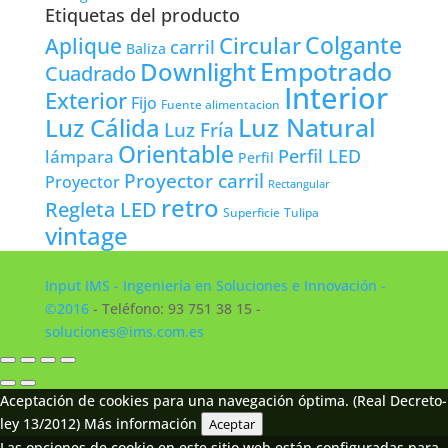
Etiquetas del producto
Colgante
Circular
Aplique
carril
Baliza
Empotrado
Downlight
Cuadrado
Interior
Exterior
Fijo
Fuente alimentacion
Luz Natural
Luz Cálida
Luz Fría
Orientable
lámpara
Perfil LED
Perfil
Proyector carril
Proyector
Rectangular
retro
Regleta LED
Tulipa
Superficie
vintage
Input IMS - Ingeniería en Soluciones e Innovación -
©2016
- Teléfono: 93 751 38 15 -
soluciones@ims.com.es
Aceptación de cookies para una navegación óptima. (Real Decreto-
ley 13/2012)
Más información
Aceptar
Las opciones de cookie en este sitio web están configuradas para