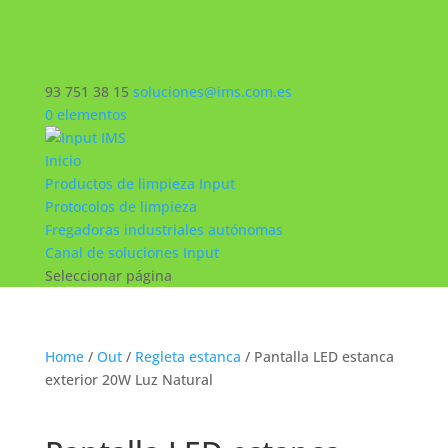
93 751 38 15
soluciones@ims.com.es
0 elementos
Inicio
Productos de limpieza Input
Protocolos de limpieza
Fregadoras industriales autónomas
Canal de soluciones Input
Seleccionar página
Home
/
Out
/
Regleta estanca
/ Pantalla LED estanca
exterior 20W Luz Natural