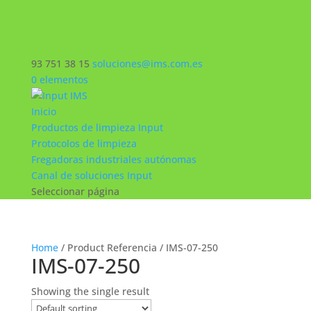
93 751 38 15
soluciones@ims.com.es
0 elementos
Inicio
Productos de limpieza Input
Protocolos de limpieza
Fregadoras industriales autónomas
Canal de soluciones Input
Seleccionar página
Home
/ Product Referencia / IMS-07-250
IMS-07-250
Showing the single result