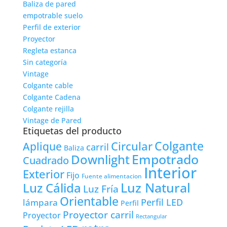
Baliza de pared
empotrable suelo
Perfil de exterior
Proyector
Regleta estanca
Sin categoría
Vintage
Colgante cable
Colgante Cadena
Colgante rejilla
Vintage de Pared
Etiquetas del producto
Colgante
Circular
Aplique
carril
Baliza
Empotrado
Downlight
Cuadrado
Interior
Exterior
Fijo
Fuente alimentacion
Luz Natural
Luz Cálida
Luz Fría
Orientable
lámpara
Perfil LED
Perfil
Proyector carril
Proyector
Rectangular