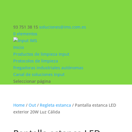
93 751 38 15
soluciones@ims.com.es
0 elementos
Inicio
Productos de limpieza Input
Protocolos de limpieza
Fregadoras industriales autónomas
Canal de soluciones Input
Seleccionar página
Home
/
Out
/
Regleta estanca
/ Pantalla estanca LED
exterior 20W Luz Cálida