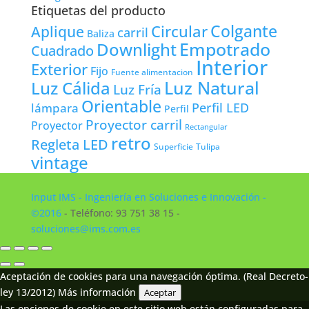
Etiquetas del producto
Colgante
Circular
Aplique
carril
Baliza
Empotrado
Downlight
Cuadrado
Interior
Exterior
Fijo
Fuente alimentacion
Luz Natural
Luz Cálida
Luz Fría
Orientable
lámpara
Perfil LED
Perfil
Proyector carril
Proyector
Rectangular
retro
Regleta LED
Tulipa
Superficie
vintage
Input IMS - Ingeniería en Soluciones e Innovación -
©2016
- Teléfono: 93 751 38 15 -
soluciones@ims.com.es
Aceptación de cookies para una navegación óptima. (Real Decreto-
ley 13/2012)
Más información
Aceptar
Las opciones de cookie en este sitio web están configuradas para