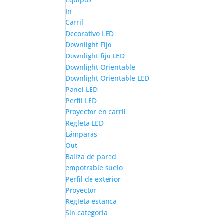
In
Carril
Decorativo LED
Downlight Fijo
Downlight fijo LED
Downlight Orientable
Downlight Orientable LED
Panel LED
Perfil LED
Proyector en carril
Regleta LED
Lámparas
Out
Baliza de pared
empotrable suelo
Perfil de exterior
Proyector
Regleta estanca
Sin categoría