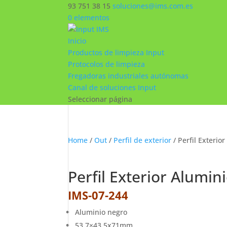
93 751 38 15
soluciones@ims.com.es
0 elementos
Inicio
Productos de limpieza Input
Protocolos de limpieza
Fregadoras industriales autónomas
Canal de soluciones Input
Seleccionar página
Home
/
Out
/
Perfil de exterior
/ Perfil Exteri
Perfil Exterior Alumi
IMS-07-244
Aluminio negro
53,7×43,5x71mm