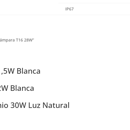
IP67
o lámpara T16 28W”
 1,5W Blanca
 2W Blanca
nio 30W Luz Natural