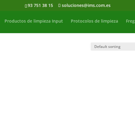
93 751 38 15
soluciones@ims.com.es
Productos de limpieza Input
Protocolos de limpieza
Freg