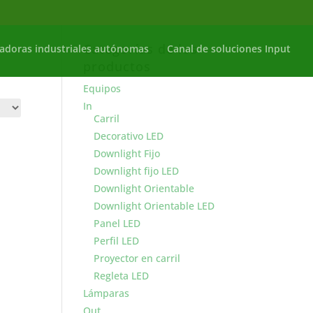
Categorías de los
adoras industriales autónomas
Canal de soluciones Input
productos
Equipos
In
Carril
Decorativo LED
Downlight Fijo
Downlight fijo LED
Downlight Orientable
Downlight Orientable LED
Panel LED
Perfil LED
Proyector en carril
Regleta LED
Lámparas
Out