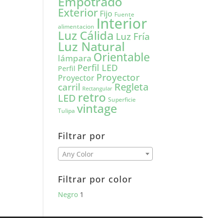
Empotrado
Exterior
Fijo
Fuente
Interior
alimentacion
Luz Cálida
Luz Fría
Luz Natural
Orientable
lámpara
Perfil LED
Perfil
Proyector
Proyector
carril
Regleta
Rectangular
retro
LED
Superficie
vintage
Tulipa
Filtrar por
Any Color
Filtrar por color
Negro
1