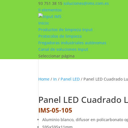
93 751 38 15
soluciones@ims.com.es
0 elementos
Inicio
Productos de limpieza Input
Protocolos de limpieza
Fregadoras industriales autónomas
Canal de soluciones Input
Seleccionar página
Home
/
In
/
Panel LED
/ Panel LED Cuadrado Lu
Panel LED Cuadrado L
IMS-05-105
Aluminio blanco, difusor en policarbonato o
595x595x11mm