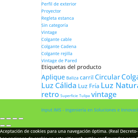
Perfil de exterior
Proyector
Regleta estanca
Sin categoría
Vintage
Colgante cable
Colgante Cadena
Colgante rejilla
Vintage de Pared
Etiquetas del producto
Colg
Circular
Aplique
carril
Baliza
Luz Natur
Luz Cálida
Luz Fría
retro
vintage
Tulipa
Superficie
Input IMS - Ingeniería en Soluciones e Innova
Aceptación de cookies para una navegación óptima. (Real Decreto-