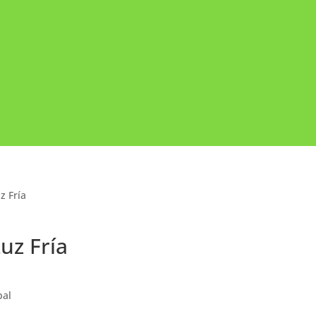
z Fría
uz Fría
pal