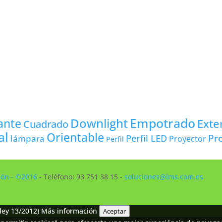
Empotrado
Downlight
ante
Exte
Cuadrado
al
Orientable
Pro
lámpara
Perfil LED
Proyector
Perfil
ción - ©2016
- Teléfono: 93 751 38 15 -
soluciones@ims.com.es
ley 13/2012)
Más información
Aceptar