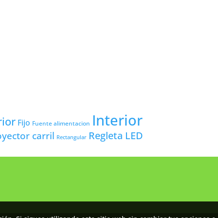
Interior
rior
Fijo
Fuente alimentacion
yector carril
Regleta LED
Rectangular