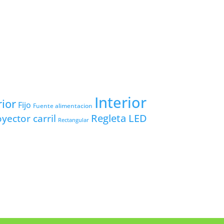
Interior
rior
Fijo
Fuente alimentacion
yector carril
Regleta LED
Rectangular