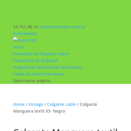
93 751 38 15
soluciones@ims.com.es
0 elementos
Inicio
Productos de limpieza Input
Protocolos de limpieza
Fregadoras industriales autónomas
Canal de soluciones Input
Seleccionar página
Home
/
Vintage
/
Colgante cable
/ Colgante
Manguera textil X3- Negro