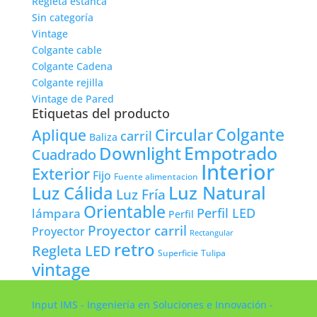
Regleta estanca
Sin categoría
Vintage
Colgante cable
Colgante Cadena
Colgante rejilla
Vintage de Pared
Etiquetas del producto
Colgante
Circular
Aplique
carril
Baliza
Empotrado
Downlight
Cuadrado
Interior
Exterior
Fijo
Fuente alimentacion
Luz Natural
Luz Cálida
Luz Fría
Orientable
lámpara
Perfil LED
Perfil
Proyector carril
Proyector
Rectangular
retro
Regleta LED
Tulipa
Superficie
vintage
Input IMS - Ingeniería en Soluciones e Innovación -