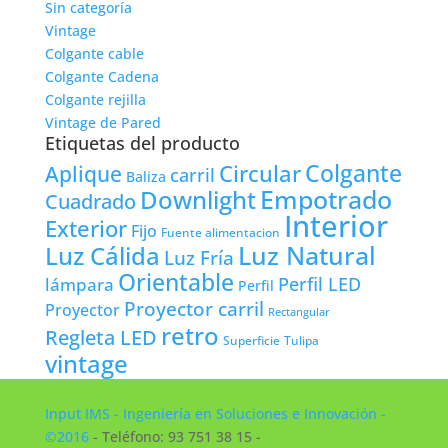
Sin categoría
Vintage
Colgante cable
Colgante Cadena
Colgante rejilla
Vintage de Pared
Etiquetas del producto
Colgante
Circular
Aplique
carril
Baliza
Empotrado
Downlight
Cuadrado
Interior
Exterior
Fijo
Fuente alimentacion
Luz Natural
Luz Cálida
Luz Fría
Orientable
lámpara
Perfil LED
Perfil
Proyector carril
Proyector
Rectangular
retro
Regleta LED
Tulipa
Superficie
vintage
Input IMS - Ingeniería en Soluciones e Innovación -
©2016
- Teléfono: 93 751 38 15 -