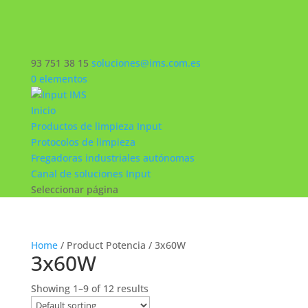
93 751 38 15
soluciones@ims.com.es
0 elementos
Inicio
Productos de limpieza Input
Protocolos de limpieza
Fregadoras industriales autónomas
Canal de soluciones Input
Seleccionar página
Home
/ Product Potencia / 3x60W
3x60W
Showing 1–9 of 12 results