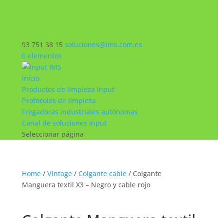
93 751 38 15
soluciones@ims.com.es
0 elementos
Inicio
Productos de limpieza Input
Protocolos de limpieza
Fregadoras industriales autónomas
Canal de soluciones Input
Seleccionar página
Home
/
Vintage
/
Colgante cable
/ Colgante
Manguera textil X3 – Negro y cable rojo