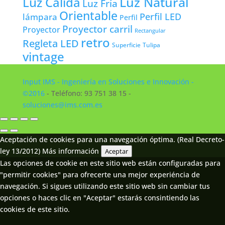
Luz Natural
Luz Cálida
Luz Fría
Orientable
lámpara
Perfil LED
Perfil
Proyector carril
Proyector
Rectangular
retro
Regleta LED
Tulipa
Superficie
vintage
Input IMS - Ingeniería en Soluciones e Innovación -
©2016
- Teléfono: 93 751 38 15 -
soluciones@ims.com.es
Aceptación de cookies para una navegación óptima. (Real Decreto-
ley 13/2012)
Más información
Aceptar
Las opciones de cookie en este sitio web están configuradas para
"permitir cookies" para ofrecerte una mejor experiéncia de
navegación. Si sigues utilizando este sitio web sin cambiar tus
opciones o haces clic en "Aceptar" estarás consintiendo las
cookies de este sitio.