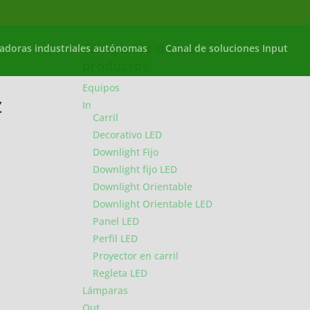
Categorías de los
adoras industriales autónomas
Canal de soluciones Input
productos
Equipos
z
In
Carril
Decorativo LED
Downlight Fijo
Downlight fijo LED
Downlight Orientable
Downlight Orientable LED
Panel LED
Perfil LED
Proyector en carril
Regleta LED
Lámparas
Out