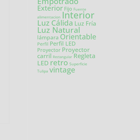
Empotrado
Exterior
Fijo
Fuente
Interior
alimentacion
Luz Cálida
Luz Fría
Luz Natural
Orientable
lámpara
Perfil LED
Perfil
Proyector
Proyector
carril
Regleta
Rectangular
retro
LED
Superficie
vintage
Tulipa