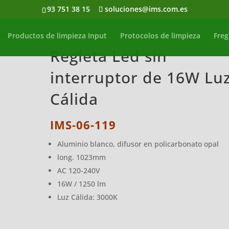
93 751 38 15
soluciones@ims.com.es
r de 16W Luz Cálida
Productos de limpieza Input
Protocolos de limpieza
Freg
Regleta Led sin
interruptor de 16W Lu
Cálida
IMS-06-119
Aluminio blanco, difusor en policarbonato opal
long. 1023mm
AC 120-240V
16W / 1250 lm
Luz Cálida: 3000K