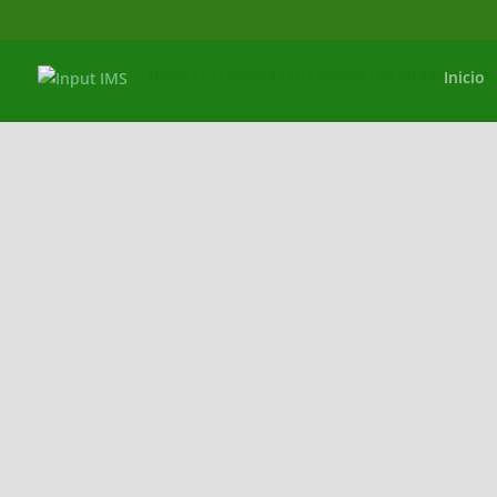
Home
/
In
/
Regleta LED
/ Regleta Led sin interrupto
Inicio