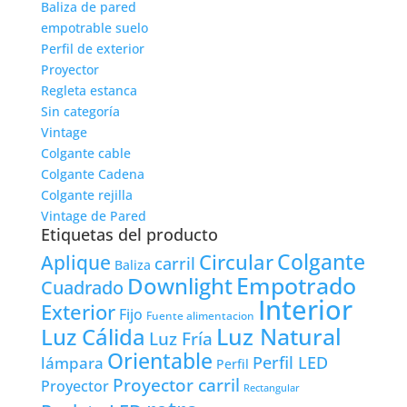
Baliza de pared
empotrable suelo
Perfil de exterior
Proyector
Regleta estanca
Sin categoría
Vintage
Colgante cable
Colgante Cadena
Colgante rejilla
Vintage de Pared
Etiquetas del producto
Colgante
Circular
Aplique
carril
Baliza
Empotrado
Downlight
Cuadrado
Interior
Exterior
Fijo
Fuente alimentacion
Luz Natural
Luz Cálida
Luz Fría
Orientable
lámpara
Perfil LED
Perfil
Proyector carril
Proyector
Rectangular