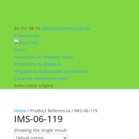
93 751 38 15
soluciones@ims.com.es
0 elementos
Inicio
Productos de limpieza Input
Protocolos de limpieza
Fregadoras industriales autónomas
Canal de soluciones Input
Seleccionar página
Home
/ Product Referencia / IMS-06-119
IMS-06-119
Showing the single result