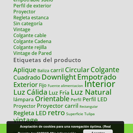
Perfil de exterior
Proyector
Regleta estanca
Sin categoría
Vintage
Colgante cable
Colgante Cadena
Colgante rejilla
Vintage de Pared
Etiquetas del producto
Colgante
Circular
Aplique
carril
Baliza
Empotrado
Downlight
Cuadrado
Interior
Exterior
Fijo
Fuente alimentacion
Luz Natural
Luz Cálida
Luz Fría
Orientable
lámpara
Perfil LED
Perfil
Proyector carril
Proyector
Rectangular
retro
Regleta LED
Tulipa
Superficie
vintage
Aceptación de cookies para una navegación óptima. (Real
Input IMS - Ingeniería en Soluciones e