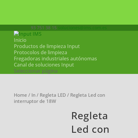
93 751 38 15
soluciones@ims.com.es
Inicio
Productos de limpieza Input
Protocolos de limpieza
Fregadoras industriales autónomas
Canal de soluciones Input
Seleccionar página
Home
/
In
/
Regleta LED
/ Regleta Led con
interruptor de 18W
Regleta
Led con