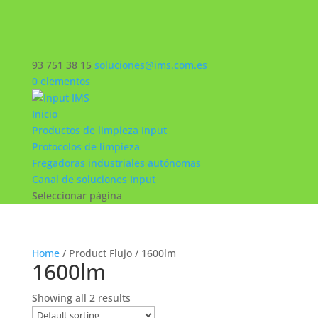
93 751 38 15
soluciones@ims.com.es
0 elementos
Inicio
Productos de limpieza Input
Protocolos de limpieza
Fregadoras industriales autónomas
Canal de soluciones Input
Seleccionar página
Home
/ Product Flujo / 1600lm
1600lm
Showing all 2 results