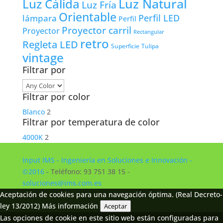
Luz Natural
Luz Cálida
Luz Fría
Orientable
lámpara
Perfil LED
Perfil
Proyector carril
Proyector
Rectangular
retro
Regleta LED
Tulipa
Superficie
vintage
Filtrar por
Filtrar por color
Blanco
2
Filtrar por temperatura de color
4000K
2
Input IMS - Ingeniería en Soluciones e Innovación -
©2016
- Teléfono: 93 751 38 15 -
soluciones@ims.com.es
Aceptación de cookies para una navegación óptima. (Real Decreto-
ley 13/2012)
Más información
Aceptar
Las opciones de cookie en este sitio web están configuradas para