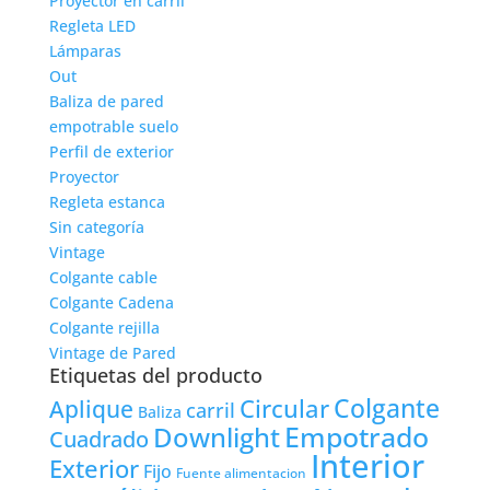
Proyector en carril
Regleta LED
Lámparas
Out
Baliza de pared
empotrable suelo
Perfil de exterior
Proyector
Regleta estanca
Sin categoría
Vintage
Colgante cable
Colgante Cadena
Colgante rejilla
Vintage de Pared
Etiquetas del producto
Colgante
Circular
Aplique
carril
Baliza
Empotrado
Downlight
Cuadrado
Interior
Exterior
Fijo
Fuente alimentacion