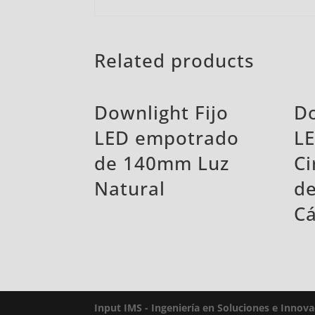
Related products
Downlight Fijo
Do
LED empotrado
L
de 140mm Luz
Ci
Natural
d
Cá
Input IMS - Ingeniería en Soluciones e Innov