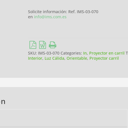
Solicite información: Ref. IMS-03-070
en
info@ims.com.es
SKU:
IMS-03-070
Categories:
In
,
Proyector en carril
T
Interior
,
Luz Cálida
,
Orientable
,
Proyector carril
on