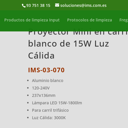
93 751 38 15
soluciones@ims.com.es
rril blanco de 15W Luz Cálida
Productos de limpieza Input
Protocolos de limpieza
Freg
Proyector Mini en carri
blanco de 15W Luz
Cálida
IMS-03-070
Aluminio blanco
120-240V
237x136mm
Lámpara LED 15W-1800lm
Para carril trifásico
Luz Cálida: 3000K