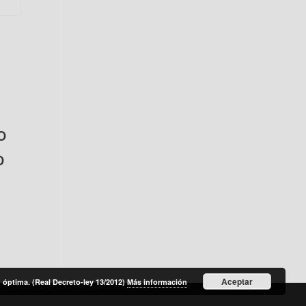
o
o
Aceptar
óptima. (Real Decreto-ley 13/2012)
Más información