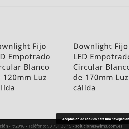
wnlight Fijo
Downlight Fijo
ED Empotrado
LED Empotrad
rcular Blanco
Circular Blanc
e 120mm Luz
de 170mm Luz
lida
cálida
Aceptación de cookies para una navegación 
ación - ©2016
- Teléfono: 93 751 38 15 -
soluciones@ims.com.es