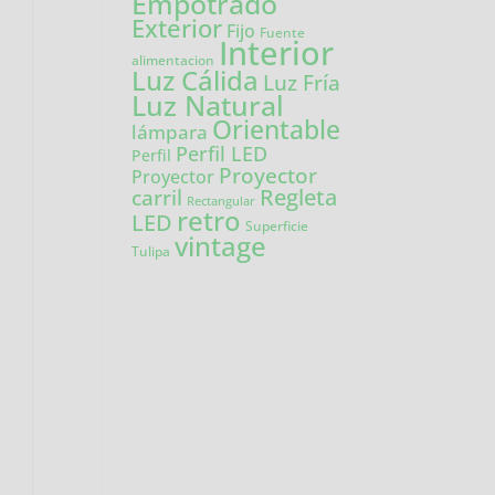
Empotrado
Exterior
Fijo
Fuente
Interior
alimentacion
Luz Cálida
Luz Fría
Luz Natural
Orientable
lámpara
Perfil LED
Perfil
Proyector
Proyector
carril
Regleta
Rectangular
retro
LED
Superficie
vintage
Tulipa