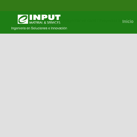
Home
/
In
/
Proyector en carril
/ Proyector Mini en ca
Inicio