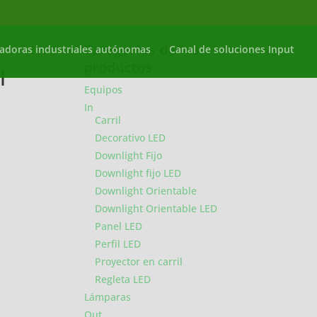
Categorías de los
adoras industriales autónomas
Canal de soluciones Input
productos
l
Equipos
In
Carril
Decorativo LED
Downlight Fijo
Downlight fijo LED
Downlight Orientable
Downlight Orientable LED
Panel LED
Perfil LED
Proyector en carril
Regleta LED
Lámparas
Out